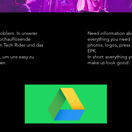
roblem. In unserer
Need information abo
 hochauflösende
everything you need 
en Tech Rider und das
photos, logos, press 
EPK.
t, um uns easy zu
In short: everything 
en.
make us look good.